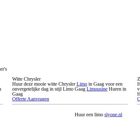
er's
Witte Chrysler
Z
Huur deze mooie witte Chrysler
Limo
in Gaag voor een
H
n
onvergetelijke dag in stijl Limo Gaag
Limousine
Huren in
v
Gaag
H
Offerte Aanvragen
O
Huur een limo
slyone.nl